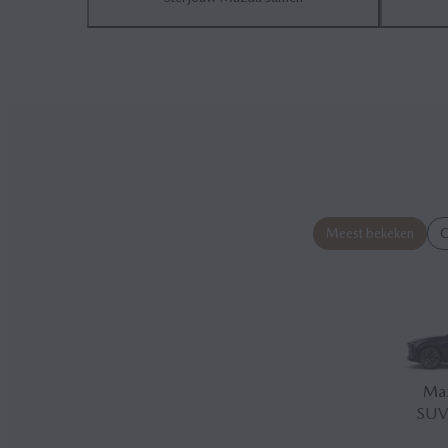
Meest bekeken
C
Ma
SUV 