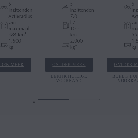
5
5
5
inzittenden
inzittenden
in
Actieradius
7,0
Act
van
l /
va
maximaal
100
ma
484 km¹
km
55
1.500
2.000
1.
kg
kg*
kg
DEK MEER
ONTDEK MEER
ONTDEK 
BEKIJK HUIDIGE
BEKIJK HU
VOORRAAD
VOORRA