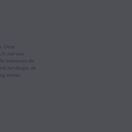
h. Deze
SUV met een
 We beheersen die
 Ook het design, de
oog niveau.