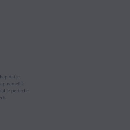
hap dat je
hap
namelijk
t je perfectie
erk.