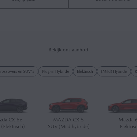
Bekijk ons aanbod
rossovers en SUV's
Plug-in Hybride
Elektrisch
(Mild) Hybride
R
zda CX‑6
e
MAZDA CX‑5
Mazda 
(Elektrisch)
SUV (Mild hybride)
Elektris