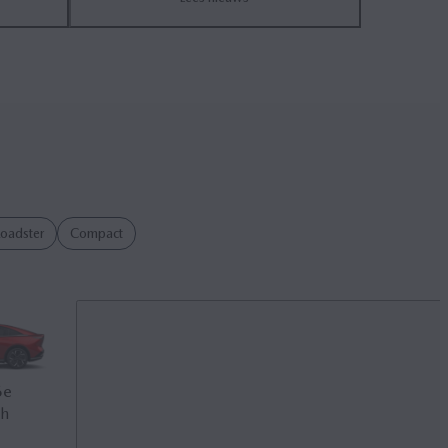
oadster
Compact
6
e
Mazda CX‑30
Mazda CX‑60
ch
M Hybrid
Plug-in Hybrid