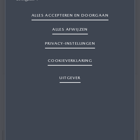
Deze pa­gi­na be­staat niet.
ALLES ACCEPTEREN EN DOORGAAN
ALLES AFWIJZEN
Verwijderd - 410
PRIVACY-INSTELLINGEN
COOKIEVERKLARING
UITGEVER