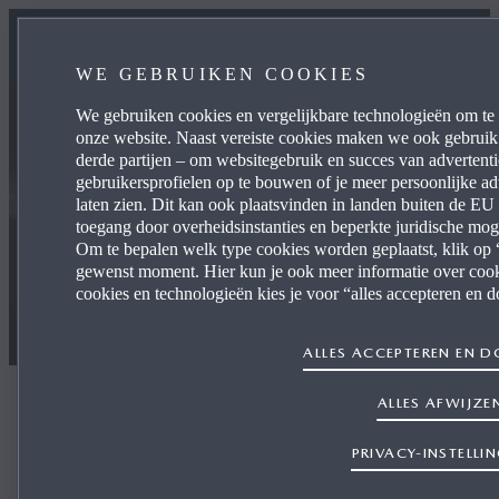
WE GEBRUIKEN COOKIES
We gebruiken cookies en vergelijkbare technologieën om te 
onze website. Naast vereiste cookies maken we ook gebruik
derde partijen – om websitegebruik en succes van advertenti
gebruikersprofielen op te bouwen of je meer persoonlijke ad
laten zien. Dit kan ook plaatsvinden in landen buiten de EU
toegang door overheidsinstanties en beperkte juridische mog
Om te bepalen welk type cookies worden geplaatst, klik op “
gewenst moment. Hier kun je ook meer informatie over cook
cookies en technologieën kies je voor “alles accepteren en 
ALLES ACCEPTEREN EN
Bandenlabels
ALLES AFWIJZE
PRIVACY-INSTELLI