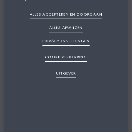
COMMUNICATIE VAN MAZDA
ALLES ACCEPTEREN EN DOORGAAN
ALLES AFWIJZEN
PRIVACY-INSTELLINGEN
WAAROM ONTVANG IK E-MAIL VAN
MAZDA NEDERLAND OF EEN MAZDA
COOKIEVERKLARING
DEALER?
UITGEVER
HOE MELD IK MIJ AF VOOR
Je kunt e-mail (zowel eenmalig als meermaals) ontvangen van
COMMUNICATIE PER E-MAIL VAN
Mazda als je:
MAZDA?
- Een aanvraag hebt gedaan (denk hierbij aan een
offerteaanvraag, brochureaanvraag of proefritaanvraag).
- Je je hebt aangemeld voor de MyMazda of Mazda6e