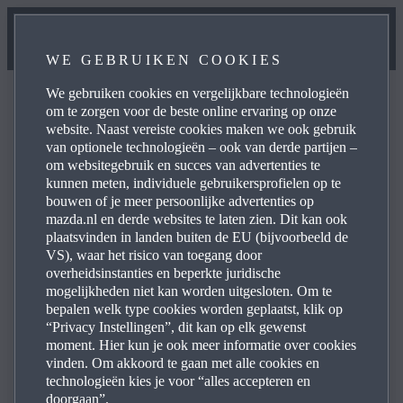
WE GEBRUIKEN COOKIES
We gebruiken cookies en vergelijkbare technologieën
om te zorgen voor de beste online ervaring op onze
website. Naast vereiste cookies maken we ook gebruik
van optionele technologieën – ook van derde partijen –
Com­mu­ni­ca­tie van Mazda
om websitegebruik en succes van advertenties te
kunnen meten, individuele gebruikersprofielen op te
bouwen of je meer persoonlijke advertenties op
mazda.nl en derde websites te laten zien. Dit kan ook
Heb je vragen of twijfels over communicatie die je hebt
plaatsvinden in landen buiten de EU (bijvoorbeeld de
ontvangen van Mazda? Hieronder vind je daarover meer
VS), waar het risico van toegang door
informatie.
overheidsinstanties en beperkte juridische
mogelijkheden niet kan worden uitgesloten. Om te
bepalen welk type cookies worden geplaatst, klik op
“Privacy Instellingen”, dit kan op elk gewenst
moment. Hier kun je ook meer informatie over cookies
vinden. Om akkoord te gaan met alle cookies en
technologieën kies je voor “alles accepteren en
doorgaan”.