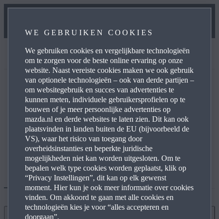
WE GEBRUIKEN COOKIES
€ 865
We gebruiken cookies en vergelijkbare technologieën
/Maand
om te zorgen voor de beste online ervaring op onze
website. Naast vereiste cookies maken we ook gebruik
van optionele technologieën – ook van derde partijen –
om websitegebruik en succes van advertenties te
kunnen meten, individuele gebruikersprofielen op te
bouwen of je meer persoonlijke advertenties op
mazda.nl en derde websites te laten zien. Dit kan ook
plaatsvinden in landen buiten de EU (bijvoorbeeld de
VS), waar het risico van toegang door
overheidsinstanties en beperkte juridische
mogelijkheden niet kan worden uitgesloten. Om te
bepalen welk type cookies worden geplaatst, klik op
Uitrusting
Motor
Kleur
Velgen
Int
“Privacy Instellingen”, dit kan op elk gewenst
moment. Hier kun je ook meer informatie over cookies
vinden. Om akkoord te gaan met alle cookies en
technologieën kies je voor “alles accepteren en
doorgaan”.
UITVOERINGEN VERGELIJKEN