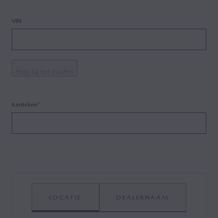
VIN
Hulp bij het invullen
Kenteken*
LOCATIE
DEALERNAAM