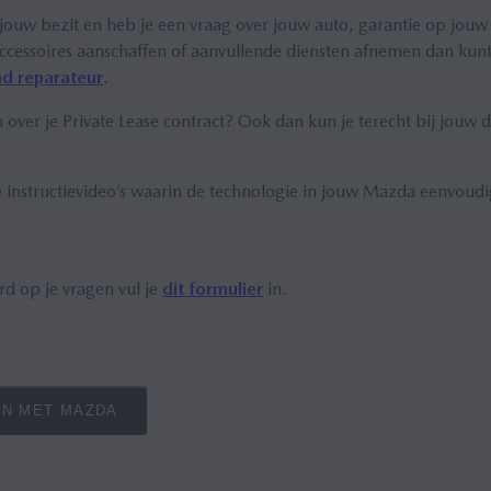
 jouw bezit en heb je een vraag over jouw auto, garantie op jo
accessoires aanschaffen of aanvullende diensten afnemen dan kunt 
d reparateur
.
 over je Private Lease contract? Ook dan kun je terecht bij jouw d
e instructievideo’s waarin de technologie in jouw Mazda eenvoud
rd op je vragen vul je
dit formulier
in.
N MET MAZDA