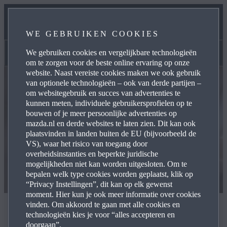
OCCASIONS
WE GEBRUIKEN COOKIES
CONTACT
We gebruiken cookies en vergelijkbare technologieën
Autobedrijf Kreijne
om te zorgen voor de beste online ervaring op onze
website. Naast vereiste cookies maken we ook gebruik
van optionele technologieën – ook van derde partijen –
om websitegebruik en succes van advertenties te
kunnen meten, individuele gebruikersprofielen op te
bouwen of je meer persoonlijke advertenties op
mazda.nl en derde websites te laten zien. Dit kan ook
plaatsvinden in landen buiten de EU (bijvoorbeeld de
VS), waar het risico van toegang door
overheidsinstanties en beperkte juridische
mogelijkheden niet kan worden uitgesloten. Om te
bepalen welk type cookies worden geplaatst, klik op
“Privacy Instellingen”, dit kan op elk gewenst
moment. Hier kun je ook meer informatie over cookies
vinden. Om akkoord te gaan met alle cookies en
DE VOLLEDIG NIEUWE MAZDA CX‑6
e
technologieën kies je voor “alles accepteren en
doorgaan”.