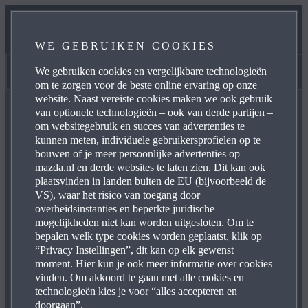
OCCASIONS
WE GEBRUIKEN COOKIES
CONTACT
We gebruiken cookies en vergelijkbare technologieën
Autobedrijf Kreijne
om te zorgen voor de beste online ervaring op onze
website. Naast vereiste cookies maken we ook gebruik
van optionele technologieën – ook van derde partijen –
om websitegebruik en succes van advertenties te
kunnen meten, individuele gebruikersprofielen op te
bouwen of je meer persoonlijke advertenties op
mazda.nl en derde websites te laten zien. Dit kan ook
 MAZDA PRIVATE LEASE AANBOD
plaatsvinden in landen buiten de EU (bijvoorbeeld de
VS), waar het risico van toegang door
overheidsinstanties en beperkte juridische
mogelijkheden niet kan worden uitgesloten. Om te
Bij Mazda laten we niets aan het toeval over, zeker niet als
bepalen welk type cookies worden geplaatst, klik op
het gaat om private lease. Dat betekent dat je niet meer
“Privacy Instellingen”, dit kan op elk gewenst
moment. Hier kun je ook meer informatie over cookies
hoeft na te denken over zaken als verzekeringen,
vinden. Om akkoord te gaan met alle cookies en
wegenbelasting en de afschrijving van de auto. Bij
technologieën kies je voor “alles accepteren en
onderhoud kun je bij ons terecht en zijn de kosten voor
doorgaan”.