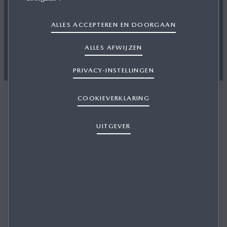
Mazda Leasing.
ALLES ACCEPTEREN EN DOORGAAN
ALLES AFWIJZEN
PRIVACY-INSTELLINGEN
COOKIEVERKLARING
UITGEVER
Kies locatie
Selecteer de locatie
Selecteer de Autobedrijf Kreijne locatie