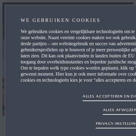
OCCASIONS
WE GEBRUIKEN COOKIES
CONTACT
We gebruiken cookies en vergelijkbare technologieën om te 
Aanbiedingen
onze website. Naast vereiste cookies maken we ook gebruik
derde partijen – om websitegebruik en succes van advertenti
gebruikersprofielen op te bouwen of je meer persoonlijke ad
laten zien. Dit kan ook plaatsvinden in landen buiten de EU
toegang door overheidsinstanties en beperkte juridische mog
Om te bepalen welk type cookies worden geplaatst, klik op “
gewenst moment. Hier kun je ook meer informatie over cook
cookies en technologieën kies je voor “alles accepteren en 
ALLES ACCEPTEREN EN
ALLES AFWIJZE
PRIVACY-INSTELLI
AANBIEDINGEN
AANBIEDINGEN ONTDEKKEN