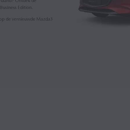
r maand? Ontdek de
Business Edition.
el op de vernieuwde Mazda3