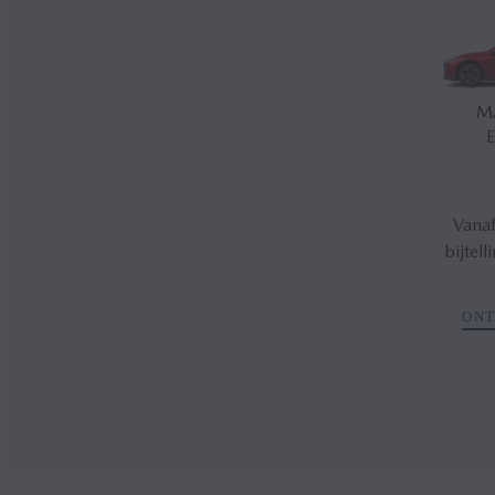
M
E
Vanaf
bijtel
ONT