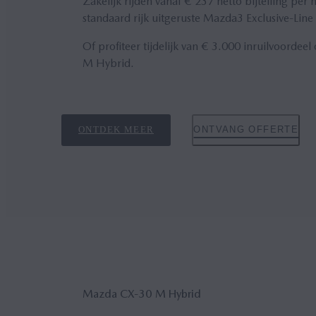
Zakelijk rijden vanaf € 237 netto bijtelling pe
standaard rijk uitgeruste Mazda3 Exclusive-Line 
Of profiteer tijdelijk van € 3.000 inruilvoorde
M Hybrid.
ONTDEK MEER
ONTVANG OFFERTE
Mazda CX‑30 M Hybrid