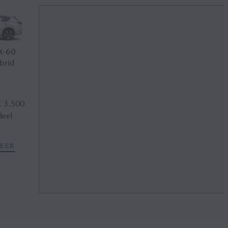
X‑60
MAZDA CX‑5
Mazda CX‑6
e
brid
SUV (Mild hybride)
Elektrisch
€ 3.500
Vanaf € 619 per
Vanaf € 257 netto
deel
maand met Private
bijtelling per maand
Lease
MEER
ONTDEK MEER
ONTDEK MEER