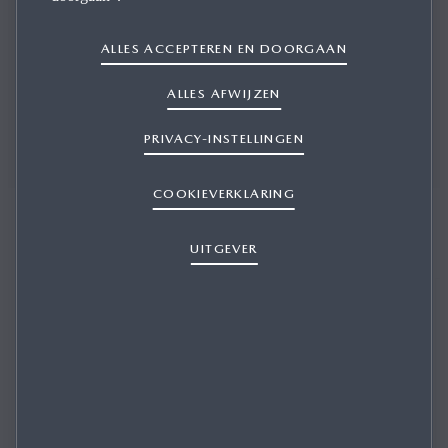
ALLES ACCEPTEREN EN DOORGAAN
ALLES AFWIJZEN
Kunnen we je verder helpen? Neem contact met ons op
voor advies en antwoorden op je vragen.
PRIVACY-INSTELLINGEN
COOKIEVERKLARING
UITGEVER
Mengelers Sittard
Mazda Showroom