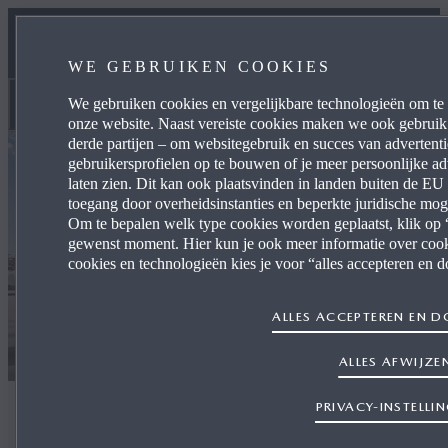
OVER ONS
WE GEBRUIKEN COOKIES
CONTACT
We gebruiken cookies en vergelijkbare technologieën om te 
Aanbiedingen
onze website. Naast vereiste cookies maken we ook gebruik
derde partijen – om websitegebruik en succes van advertenti
gebruikersprofielen op te bouwen of je meer persoonlijke ad
laten zien. Dit kan ook plaatsvinden in landen buiten de EU
toegang door overheidsinstanties en beperkte juridische mog
Om te bepalen welk type cookies worden geplaatst, klik op “
gewenst moment. Hier kun je ook meer informatie over cook
cookies en technologieën kies je voor “alles accepteren en 
ALLES ACCEPTEREN EN
ALLES AFWIJZE
PRIVACY-INSTELLI
AANBIEDINGEN
AANBIEDINGEN ONTDEKKEN