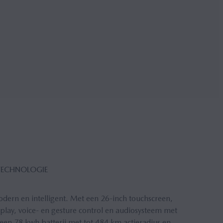
TECHNOLOGIE
modern en intelligent. Met een 26-inch touchscreen,
play, voice- en gesture control en audiosysteem met
een 78 kwh batterij met tot 484 km actieradius en