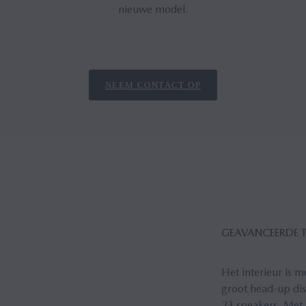
nieuwe model.
NEEM CONTACT OP
GEAVANCEERDE 
Het interieur is 
groot head-up dis
23 speakers. Met 