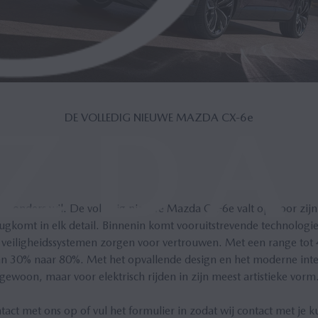
DE VOLLEDIG NIEUWE MAZDA CX‑6
e
bijzonders wil. De volledig nieuwe Mazda CX-6e valt op door zijn
gkomt in elk detail. Binnenin komt vooruitstrevende technolog
 veiligheidssystemen zorgen voor vertrouwen. Met een range tot
n 30% naar 80%. Met het opvallende design en het moderne interi
gewoon, maar voor elektrisch rijden in zijn meest artistieke vorm
ct met ons op of vul het formulier in zodat wij contact met je 