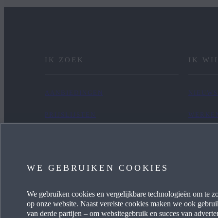
IK ZOEK
IK WI
AANBIEDINGEN
NIEUWS
PRIJSLIJSTEN
WERKEN
NIEUWE VOORRAAD
CONTA
OCCASIONS
WE GEBRUIKEN COOKIES
FINANCIERING
We gebruiken cookies en vergelijkbare technologieën om te zo
HANDLEIDINGEN
op onze website. Naast vereiste cookies maken we ook gebrui
van derde partijen – om websitegebruik en succes van adverten