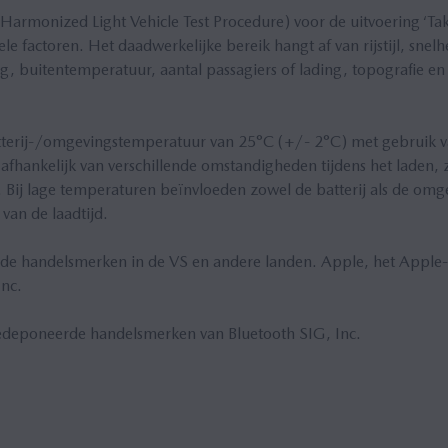
 Harmonized Light Vehicle Test Procedure) voor de uitvoering ‘T
ele factoren. Het daadwerkelijke bereik hangt af van rijstijl, snel
ng, buitentemperatuur, aantal passagiers of lading, topografie en 
tterij-/omgevingstemperatuur van 25°C (+/- 2°C) met gebruik v
s afhankelijk van verschillende omstandigheden tijdens het laden, 
Bij lage temperaturen beïnvloeden zowel de batterij als de omge
 van de laadtijd.
de handelsmerken in de VS en andere landen. Apple, het Apple
nc.
edeponeerde handelsmerken van Bluetooth SIG, Inc.