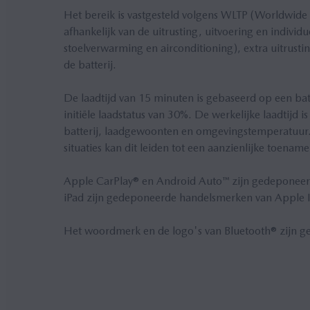
Het bereik is vastgesteld volgens WLTP (Worldwide
afhankelijk van de uitrusting, uitvoering en individu
stoelverwarming en airconditioning), extra uitrusti
de batterij.
De laadtijd van 15 minuten is gebaseerd op een ba
initiële laadstatus van 30%. De werkelijke laadtijd i
batterij, laadgewoonten en omgevingstemperatuur. 
situaties kan dit leiden tot een aanzienlijke toename
Apple CarPlay® en Android Auto™ zijn gedeponeer
iPad zijn gedeponeerde handelsmerken van Apple I
Het woordmerk en de logo's van Bluetooth® zijn g