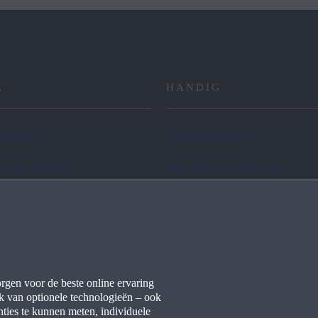
L
HANDIG
/BLOG
HULP BIJ PECH
 BIJ MAZDA
NAVIGATIE UPDATEN
CT
MYMAZDA APP
TERUGROEPACTIES
ONDERHOUD BEREKENEN
rgen voor de beste online ervaring
VERKOOPINFORMATIE
k van optionele technologieën – ook
ties te kunnen meten, individuele