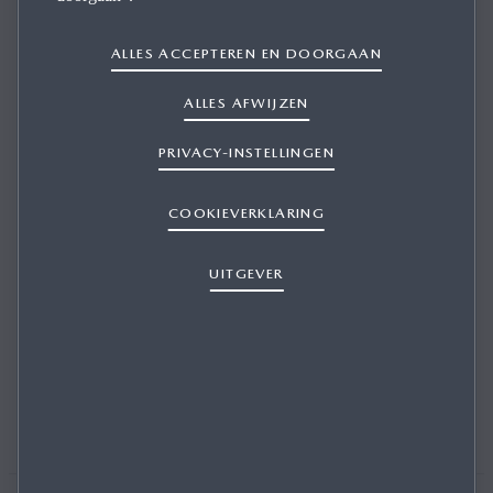
ALLES ACCEPTEREN EN DOORGAAN
LOCATIE
DEALERNAAM
ALLES AFWIJZEN
PRIVACY-INSTELLINGEN
COOKIEVERKLARING
MIJN LOCATIE GEBRUIKEN
UITGEVER
MIJN LOCATIE GEBRUIKEN.
Om de functie 'Gebruik mijn locatie' te kunnen
gebruiken, moet je de locatie instellingen
inschakelen in je browser of toegang tot je locatie
toestaan in de privacyinstellingen van je mobiele
besturingssysteem.