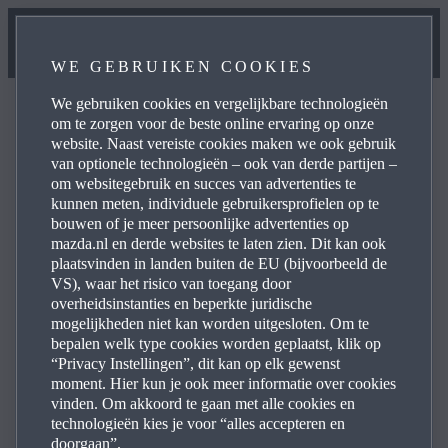
WE GEBRUIKEN COOKIES
We gebruiken cookies en vergelijkbare technologieën
om te zorgen voor de beste online ervaring op onze
website. Naast vereiste cookies maken we ook gebruik
van optionele technologieën – ook van derde partijen –
Vind een dealer of servicepunt
om websitegebruik en succes van advertenties te
kunnen meten, individuele gebruikersprofielen op te
bouwen of je meer persoonlijke advertenties op
mazda.nl en derde websites te laten zien. Dit kan ook
De Mazda dealer is jouw aanspreekpunt voor het kopen
plaatsvinden in landen buiten de EU (bijvoorbeeld de
of onderhouden van een Mazda. Voor onderhoud kun je
VS), waar het risico van toegang door
ook terecht bij onze erkend reparateurs. De
overheidsinstanties en beperkte juridische
mogelijkheden niet kan worden uitgesloten. Om te
dichtstbijzijnde dealer of servicepunt vind je hier.
bepalen welk type cookies worden geplaatst, klik op
“Privacy Instellingen”, dit kan op elk gewenst
moment. Hier kun je ook meer informatie over cookies
vinden. Om akkoord te gaan met alle cookies en
technologieën kies je voor “alles accepteren en
doorgaan”.