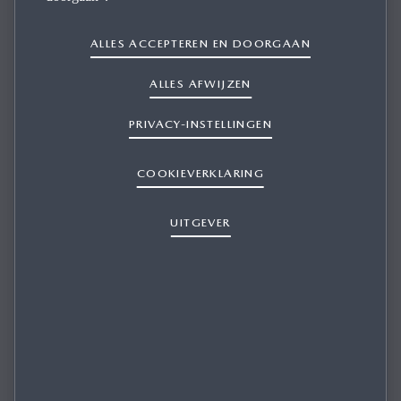
ALLES ACCEPTEREN EN DOORGAAN
ALLES AFWIJZEN
Navigatie
PRIVACY-INSTELLINGEN
NAVIGATIE
COOKIEVERKLARING
UITGEVER
SIRI HERKENT DE NAAM VAN EEN
CONTACTPERSOON NIET.