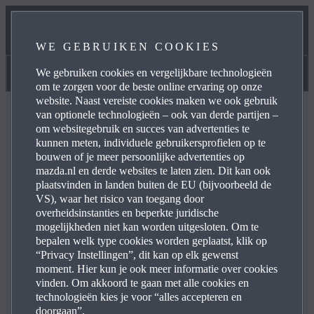
HANDLEIDINGEN & HULP
WE GEBRUIKEN COOKIES
ONZE ONDERHOUDSBELOFTE
We gebruiken cookies en vergelijkbare technologieën
Handleidingen & Hulp
om te zorgen voor de beste online ervaring op onze
website. Naast vereiste cookies maken we ook gebruik
van optionele technologieën – ook van derde partijen –
om websitegebruik en succes van advertenties te
kunnen meten, individuele gebruikersprofielen op te
bouwen of je meer persoonlijke advertenties op
Veelgestelde vragen
mazda.nl en derde websites te laten zien. Dit kan ook
plaatsvinden in landen buiten de EU (bijvoorbeeld de
VS), waar het risico van toegang door
overheidsinstanties en beperkte juridische
Blader door de meestgestelde vragen over producten en
mogelijkheden niet kan worden uitgesloten. Om te
diensten van Mazda voor antwoorden, contactinformatie
bepalen welk type cookies worden geplaatst, klik op
en doorverwijzingen. Klik hieronder in de lijst met vragen
“Privacy Instellingen”, dit kan op elk gewenst
op het pictogram met het plusteken aan de rechterkant
moment. Hier kun je ook meer informatie over cookies
vinden. Om akkoord te gaan met alle cookies en
om het antwoord die vraag te bekijken:
technologieën kies je voor “alles accepteren en
doorgaan”.