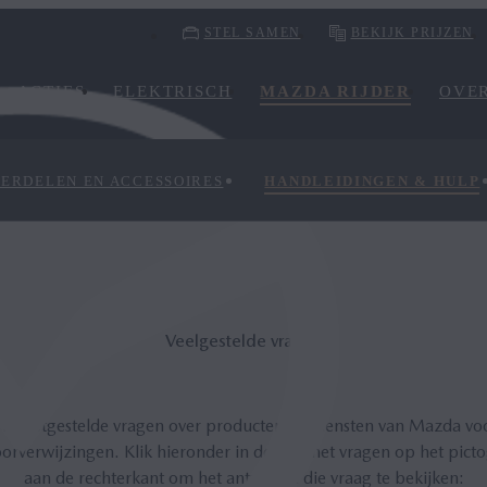
STEL SAMEN
BEKIJK PRIJZEN
ACTIES
ELEKTRISCH
MAZDA RIJDER
OVE
DERDELEN EN ACCESSOIRES
HANDLEIDINGEN & HULP
Veelgestelde vragen
 meestgestelde vragen over producten en diensten van Mazda v
orverwijzingen. Klik hieronder in de lijst met vragen op het pic
aan de rechterkant om het antwoord die vraag te bekijken: