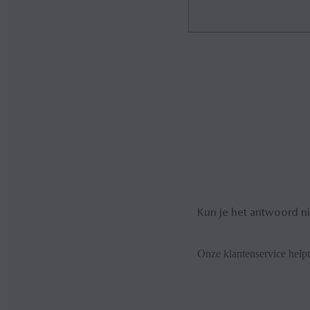
Spreek met je normale stem,
manier uit. Laat geen pauze
Kun je het antwoord n
Onze klantenservice helpt