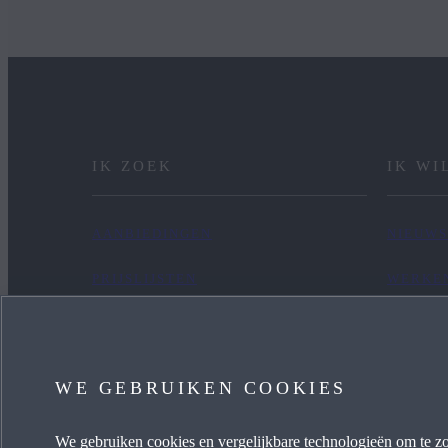
IK ZOEK
IK WI
AANBIEDINGEN
NIEUWS
PRIJSLIJSTEN
WERKEN
NIEUWE VOORRAAD
CONTA
OCCASIONS
WE GEBRUIKEN COOKIES
FINANCIERING
We gebruiken cookies en vergelijkbare technologieën om te zo