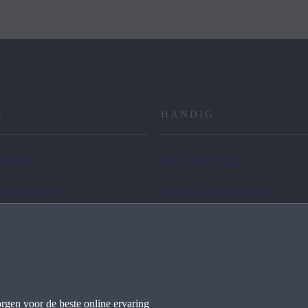
L
HANDIG
/BLOG
HULP BIJ PECH
 BIJ MAZDA
NAVIGATIE UPDATEN
CT
MYMAZDA APP
TERUGROEPACTIES
ONDERHOUD BEREKENEN
rgen voor de beste online ervaring