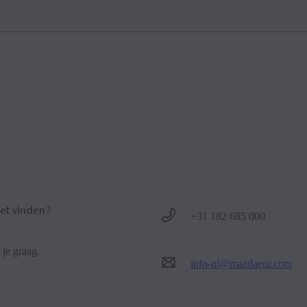
 niet te snel, te langzaam of te hard. Spreek de naam van een contactp
 vallen tussen voor- en achternaam.
iet vinden?
+31 182 685 000
 je graag.
info-nl@mazdaeur.com