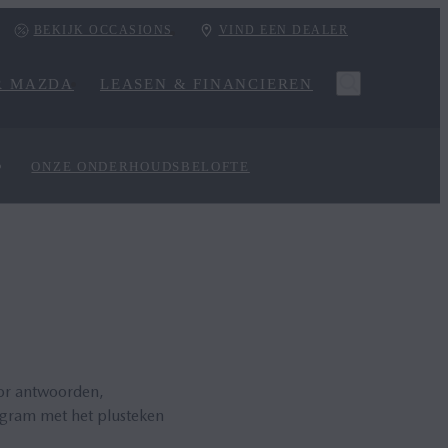
BEKIJK OCCASIONS
VIND EEN DEALER
R MAZDA
LEASEN & FINANCIEREN
ONZE ONDERHOUDSBELOFTE
oor antwoorden,
togram met het plusteken