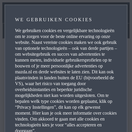
HANDLEIDINGEN & HULP
WE GEBRUIKEN COOKIES
ONZE ONDERHOUDSBELOFTE
We gebruiken cookies en vergelijkbare technologieën
Handleidingen & Hulp
om te zorgen voor de beste online ervaring op onze
website. Naast vereiste cookies maken we ook gebruik
van optionele technologieën – ook van derde partijen –
om websitegebruik en succes van advertenties te
kunnen meten, individuele gebruikersprofielen op te
bouwen of je meer persoonlijke advertenties op
Veelgestelde vragen
mazda.nl en derde websites te laten zien. Dit kan ook
plaatsvinden in landen buiten de EU (bijvoorbeeld de
VS), waar het risico van toegang door
overheidsinstanties en beperkte juridische
Blader door de meestgestelde vragen over producten en
mogelijkheden niet kan worden uitgesloten. Om te
diensten van Mazda voor antwoorden, contactinformatie
bepalen welk type cookies worden geplaatst, klik op
en doorverwijzingen. Klik hieronder in de lijst met vragen
“Privacy Instellingen”, dit kan op elk gewenst
op het pictogram met het plusteken aan de rechterkant
moment. Hier kun je ook meer informatie over cookies
vinden. Om akkoord te gaan met alle cookies en
om het antwoord die vraag te bekijken:
technologieën kies je voor “alles accepteren en
doorgaan”.