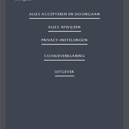
ALLES ACCEPTEREN EN DOORGAAN
ALLES AFWIJZEN
Navigatie
PRIVACY-INSTELLINGEN
NAVIGATIE
COOKIEVERKLARING
UITGEVER
ALS IK MIJN ANDROID™-SMARTPHONE
OP DE USB-POORT HEB AANGESLOTEN,
KRIJG IK DE MELDING ‘FOUT MET
MOBIEL APPARAAT’ TE ZIEN.