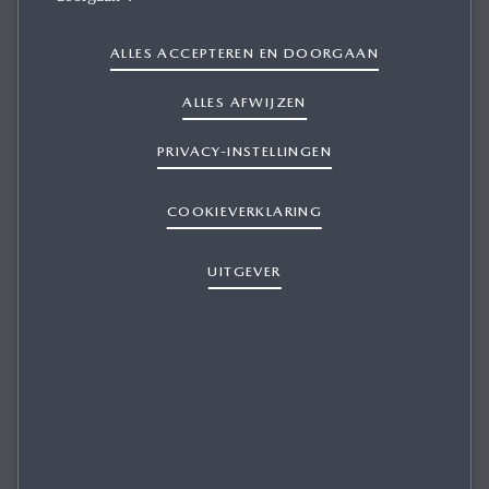
ALLES ACCEPTEREN EN DOORGAAN
ALLES AFWIJZEN
PRIVACY-INSTELLINGEN
IN HET KAART OF IN HET
COOKIEVERKLARING
NAVIGATIESYSTEEM DAT IK HEB
GEKOCHT, ONTBREEKT EEN WEG
UITGEVER
WAARVAN IK ZEKER WEET DAT DIE
BESTAAT, EN IK HEB ABSOLUUT DE
ALLERNIEUWSTE KAARTUPDATE. WAT
MOET IK DOEN?