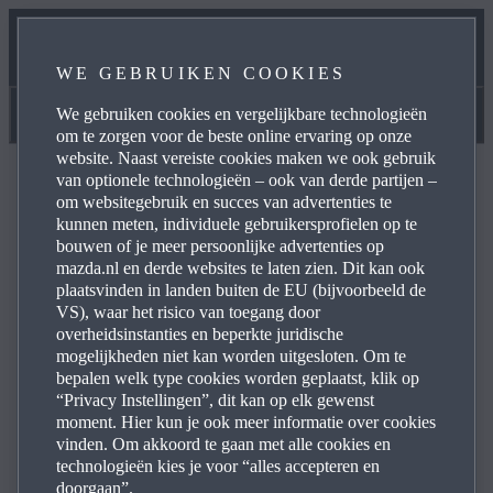
HANDLEIDINGEN & HULP
WE GEBRUIKEN COOKIES
ONZE ONDERHOUDSBELOFTE
We gebruiken cookies en vergelijkbare technologieën
Handleidingen & Hulp
om te zorgen voor de beste online ervaring op onze
website. Naast vereiste cookies maken we ook gebruik
van optionele technologieën – ook van derde partijen –
om websitegebruik en succes van advertenties te
kunnen meten, individuele gebruikersprofielen op te
bouwen of je meer persoonlijke advertenties op
Veelgestelde vragen
mazda.nl en derde websites te laten zien. Dit kan ook
plaatsvinden in landen buiten de EU (bijvoorbeeld de
VS), waar het risico van toegang door
overheidsinstanties en beperkte juridische
Blader door de meestgestelde vragen over producten en
mogelijkheden niet kan worden uitgesloten. Om te
diensten van Mazda voor antwoorden, contactinformatie
bepalen welk type cookies worden geplaatst, klik op
en doorverwijzingen. Klik hieronder in de lijst met vragen
“Privacy Instellingen”, dit kan op elk gewenst
op het pictogram met het plusteken aan de rechterkant
moment. Hier kun je ook meer informatie over cookies
vinden. Om akkoord te gaan met alle cookies en
om het antwoord die vraag te bekijken:
technologieën kies je voor “alles accepteren en
doorgaan”.