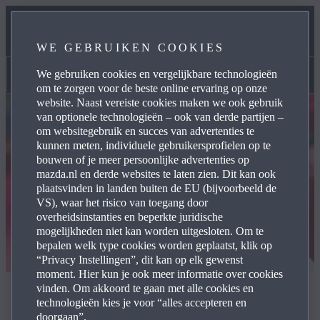
HANDLEIDINGEN & HULP
WE GEBRUIKEN COOKIES
ONZE ONDERHOUDSBELOFTE
We gebruiken cookies en vergelijkbare technologieën
Handleidingen & Hulp
om te zorgen voor de beste online ervaring op onze
website. Naast vereiste cookies maken we ook gebruik
van optionele technologieën – ook van derde partijen –
om websitegebruik en succes van advertenties te
kunnen meten, individuele gebruikersprofielen op te
bouwen of je meer persoonlijke advertenties op
mazda.nl en derde websites te laten zien. Dit kan ook
plaatsvinden in landen buiten de EU (bijvoorbeeld de
VS), waar het risico van toegang door
overheidsinstanties en beperkte juridische
mogelijkheden niet kan worden uitgesloten. Om te
bepalen welk type cookies worden geplaatst, klik op
“Privacy Instellingen”, dit kan op elk gewenst
moment. Hier kun je ook meer informatie over cookies
vinden. Om akkoord te gaan met alle cookies en
Instellingen & support
technologieën kies je voor “alles accepteren en
doorgaan”.