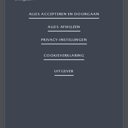
INSTELLINGEN
ALLES ACCEPTEREN EN DOORGAAN
ALLES AFWIJZEN
PRIVACY-INSTELLINGEN
VEILIGHEIDSINSTELLINGEN
COOKIEVERKLARING
UITGEVER
VOERTUIGINSTELLINGEN
Je kunt de veiligheidsfuncties in-/uitschakelen en aan je rijstijl
en voorkeur aanpassen. Wijzigingen zijn mogelijk van de
functie voor afstandsbewaking, SBS/SCBS, Lane Departure
Warning en meer.
GEBRUIKERSHANDLEIDING BEKIJKEN
DISPLAYS IN DE AUTO
Pas instellingen voor comfort aan naar wens, zoals die voor