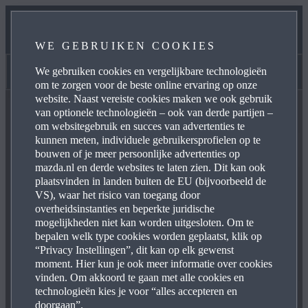
DEACTIVATIE 2G- EN 3G-NETWERKEN
WE GEBRUIKEN COOKIES
VOOR EIGENAREN
We gebruiken cookies en vergelijkbare technologieën
Veelgestelde vragen over MyMazda
om te zorgen voor de beste online ervaring op onze
website. Naast vereiste cookies maken we ook gebruik
van optionele technologieën – ook van derde partijen –
om websitegebruik en succes van advertenties te
kunnen meten, individuele gebruikersprofielen op te
bouwen of je meer persoonlijke advertenties op
mazda.nl en derde websites te laten zien. Dit kan ook
plaatsvinden in landen buiten de EU (bijvoorbeeld de
VS), waar het risico van toegang door
overheidsinstanties en beperkte juridische
mogelijkheden niet kan worden uitgesloten. Om te
bepalen welk type cookies worden geplaatst, klik op
“Privacy Instellingen”, dit kan op elk gewenst
moment. Hier kun je ook meer informatie over cookies
vinden. Om akkoord te gaan met alle cookies en
technologieën kies je voor “alles accepteren en
doorgaan”.