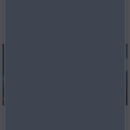
krijg je toegang tot een reeks andere functies, zoals
bediening op afstand*, het lokaliseren van je auto* en het
op afstand invoeren van een bestemming.