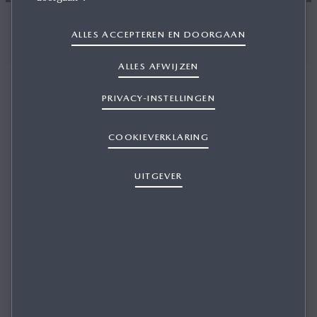
Vragen over MyMazda? Wij hebben het antwoord
ALLES ACCEPTEREN EN DOORGAAN
Veelgestelde vragen over MyMazda
ALLES AFWIJZEN
PRIVACY-INSTELLINGEN
COOKIEVERKLARING
Of je nu een algemene vraag hebt of een specifieke vraag
over connectiviteit, hier vind je alle antwoorden. We
UITGEVER
hebben de meest gestelde vragen over de MyMazda app
op een rijtje gezet, zodat je alles uit de app haalt, én uit je
auto natuurlijk.