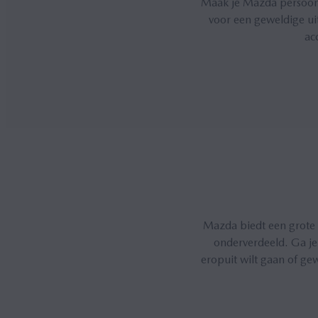
Maak je Mazda persoonli
voor een geweldige ui
ac
Mazda biedt een grote 
onderverdeeld. Ga je v
eropuit wilt gaan of gew