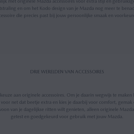
jk met originele Mazda accessoires voor extra stijl en gebruik
tstraling en om het Kodo design van je Mazda nog meer te benadru
cessoire die precies past bij jouw persoonlijke smaak en voorkeur
DRIE WE­REL­DEN VAN AC­CES­SOI­RES
keuze aan originele accessoires. Om je daarin wegwijs te maken
oor net dat beetje extra en kies je daarbij voor comfort, gemak of
oon van je dagelijkse ritten wilt genieten, alleen originele Mazda 
getest en goedgekeurd voor gebruik met jouw Mazda.