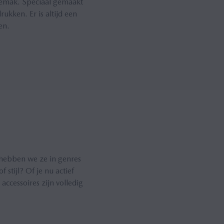
sgemak. Speciaal gemaakt
kken. Er is altijd een
en.
 hebben we ze in genres
 stijl? Of je nu actief
accessoires zijn volledig