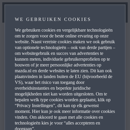
WE GEBRUIKEN COOKIES
We gebruiken cookies en vergelijkbare technologieën
om te zorgen voor de beste online ervaring op onze
website. Naast vereiste cookies maken we ook gebruik
van optionele technologieën – ook van derde partijen –
PLAN VRIJBLIJVEND EEN PROEFRIT
om websitegebruik en succes van advertenties te
kunnen meten, individuele gebruikersprofielen op te
bouwen of je meer persoonlijke advertenties op
mazda.nl en derde websites te laten zien. Dit kan ook
Wil je het ultieme rijplezier ervaren dat Mazda uniek
plaatsvinden in landen buiten de EU (bijvoorbeeld de
maakt? Boek dan een proefrit via je dichtstbijzijnde
VS), waar het risico van toegang door
dealer. Je dealer maakt dan een afspraak voor de proefrit
overheidsinstanties en beperkte juridische
mogelijkheden niet kan worden uitgesloten. Om te
vanuit de showroom of de dealer brengt de Mazda langs
bepalen welk type cookies worden geplaatst, klik op
en neemt hem na de proefrit weer mee.
“Privacy Instellingen”, dit kan op elk gewenst
moment. Hier kun je ook meer informatie over cookies
vinden. Om akkoord te gaan met alle cookies en
technologieën kies je voor “alles accepteren en
doorgaan”.