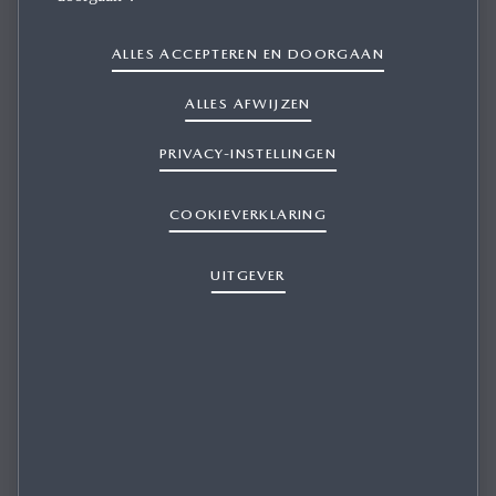
ALLES ACCEPTEREN EN DOORGAAN
Mazda rij­den zon­der in 1 keer een gro­te in­ves­te­ring te
ALLES AFWIJZEN
hoe­ven doen.
PRIVACY-INSTELLINGEN
Mazda Finance biedt de ondernemer die helderheid en
COOKIEVERKLARING
zekerheid wil Financial Lease aan. Met Financial Lease rijdt
u een nieuwe Mazda tegen een vast maandbedrag en
UITGEVER
profiteert u van een aantrekkelijk laag rentetarief, al vanaf
2,99%. Anders dan bij reguliere banken kan je bij Mazda
Finance de aflossingsvrije ‘slottermijn’ in jouw financiering
opnemen. Dat scheelt aanzienlijk in je maandlasten.
De voordelen op een rij:
Je bent direct economisch eigenaar
Laag rentetarief al vanaf 2,99%