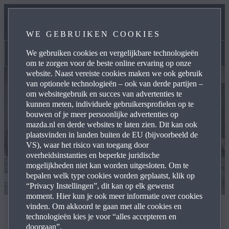
FINANCIAL LEASE
WE GEBRUIKEN COOKIES
BIJTELLING
We gebruiken cookies en vergelijkbare technologieën
Private Lease
om te zorgen voor de beste online ervaring op onze
website. Naast vereiste cookies maken we ook gebruik
van optionele technologieën – ook van derde partijen –
om websitegebruik en succes van advertenties te
kunnen meten, individuele gebruikersprofielen op te
bouwen of je meer persoonlijke advertenties op
mazda.nl en derde websites te laten zien. Dit kan ook
plaatsvinden in landen buiten de EU (bijvoorbeeld de
VS), waar het risico van toegang door
overheidsinstanties en beperkte juridische
mogelijkheden niet kan worden uitgesloten. Om te
bepalen welk type cookies worden geplaatst, klik op
“Privacy Instellingen”, dit kan op elk gewenst
moment. Hier kun je ook meer informatie over cookies
vinden. Om akkoord te gaan met alle cookies en
Mazda CX‑30 Private Lease
technologieën kies je voor “alles accepteren en
doorgaan”.