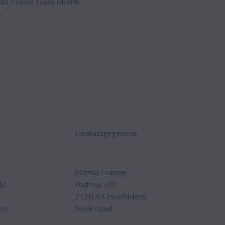
 Private Lease offerte
.
Con­tact­ge­ge­vens
Mazda Leasing
ld
Postbus 703
2130 AS Hoofddorp
en
Nederland