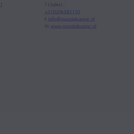
1
T (Sales) :
+310206583110
E
info@mazdaleasing.nl
W
www.mazdaleasing.nl