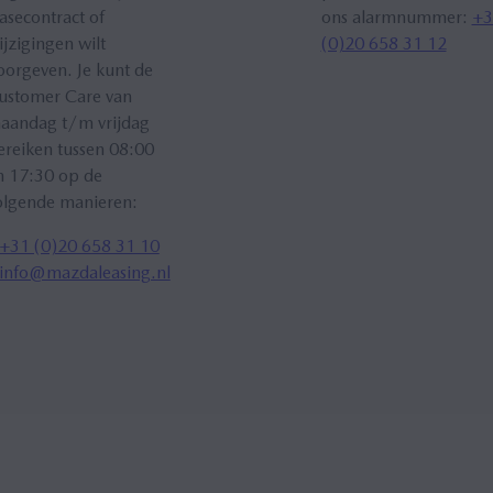
asecontract of
ons alarmnummer:
+3
ijzigingen wilt
(0)20 658 31 12
oorgeven. Je kunt de
ustomer Care van
aandag t/m vrijdag
ereiken tussen 08:00
n 17:30 op de
olgende manieren:
+31 (0)20 658 31 10
info@mazdaleasing.nl