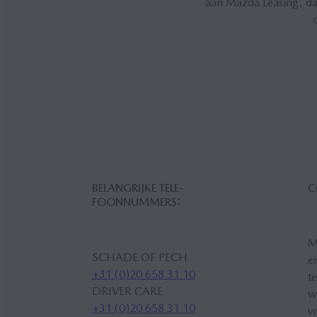
aan Mazda Leasing, da
BE­LANG­RIJ­KE TE­LE­
C
FOON­NUM­MERS:
M
SCHADE OF PECH
e
+31 (0)20 658 31 10
t
DRIVER CARE
w
+31 (0)20 658 31 10
v