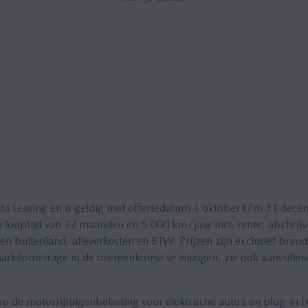
Leasing en is geldig met offertedatum 1 oktober t/m 31 decemb
optijd van 72 maanden en 5.000 km/jaar incl. rente, afschrijv
 buitenland, afleverkosten en BTW. Prijzen zijn exclusief brands
jaarkilometrage in de overeenkomst te wijzigen, zie ook aanvull
p de motorrijtuigenbelasting voor elektrische auto’s en plug-in