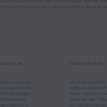
n kun je natuurlijk ook met hen contact opnemen. Voor een Mazda
of een proefrit aanvragen kun je alleen terecht bij je Mazda dealer
usto­mer Care
Scha­de of Pech­hulp
azda Leasing zorgt
Heb je dringend hulp
rvoor dat je met één
nodig voor bijvoorbee
elefoontje geholpen
schade, dan kun je ons
ordt wanneer je
24 uur per dag, 7 dag
ragen hebt over je
per week bereiken via