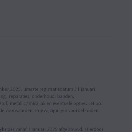
er 2025, uiterste registratiedatum 31 januari
ing, reparaties, onderhoud, banden,
tof, metallic/mica lak en eventuele opties. Let op:
ende voorwaarden. Prijswijzigingen voorbehouden.
 hybrides vanaf 1 januari 2025 afgebouwd. Hierdoor