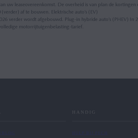
van uw leaseovereenkomst. De overheid is van plan de kortingen 
 (verder) af te bouwen. Elektrische auto’s (EV)
2026 verder wordt afgebouwd. Plug-in hybride auto’s (PHEV) In 2
lledige motorrijtuigenbelasting-tarief.
L
HANDIG
/BLOG
HULP BIJ PECH