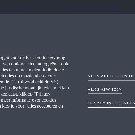
 BIJ MAZDA
NAVIGATIE UPDATEN
CT
MYMAZDA APP
TERUGROEPACTIES
ONDERHOUD BEREKENEN
rgen voor de beste online ervaring
VERKOOPINFORMATIE
k van optionele technologieën – ook
ties te kunnen meten, individuele
rtenties op mazda.nl en derde
ALLES ACCEPTEREN 
iten de EU (bijvoorbeeld de VS),
kte juridische mogelijkheden niet kan
ALLES AFWIJZEN
eplaatst, klik op “Privacy
 meer informatie over cookies
PRIVACY-INSTELLINGE
kies je voor “alles accepteren en
kheidsverklaring
Digital Services Act
Voorwaarden
Privacy