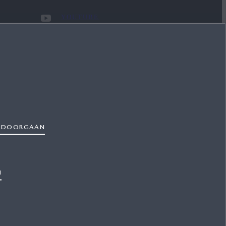
YOUTUBE
INSTAGRAM
LINKEDIN
TIKTOK
EN DOORGAAN
N
Cookies
Cookie-instellingen
WLTP