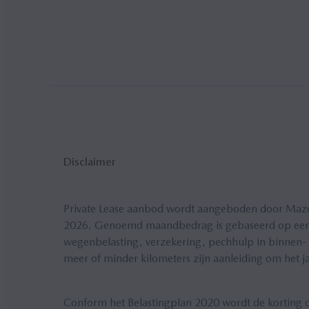
Disclaimer
Private Lease aanbod wordt aangeboden door Mazda 
2026. Genoemd maandbedrag is gebaseerd op een lo
wegenbelasting, verzekering, pechhulp in binnen- en
meer of minder kilometers zijn aanleiding om het 
Conform het Belastingplan 2020 wordt de korting o