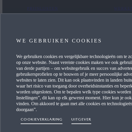
PRIJSLIJSTEN
WERKEN
NIEUWE VOORRAAD
CONTA
OCCASIONS
WE GEBRUIKEN COOKIES
FINANCIERING
We gebruiken cookies en vergelijkbare technologieën om te zo
HANDLEIDINGEN
op onze website. Naast vereiste cookies maken we ook gebrui
van derde partijen – om websitegebruik en succes van adverten
gebruikersprofielen op te bouwen of je meer persoonlijke adve
HISTORISCHE PRIJZEN
websites te laten zien. Dit kan ook plaatsvinden in landen bu
waar het risico van toegang door overheidsinstanties en beper
VIND EEN DEALER
worden uitgesloten. Om te bepalen welk type cookies worden g
Instellingen”, dit kan op elk gewenst moment. Hier kun je ook
vinden. Om akkoord te gaan met alle cookies en technologieën 
doorgaan”.
COOKIEVERKLARING
UITGEVER
Toegankelij
Een land selecteren