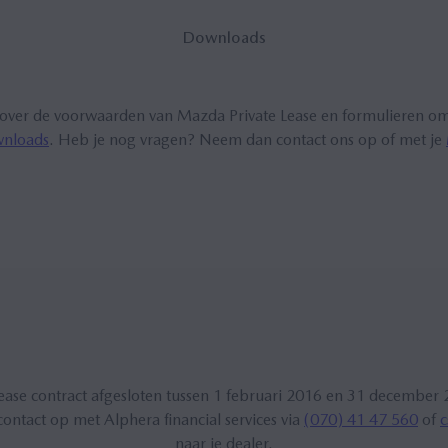
Down­lo­ads
over de voorwaarden van Mazda Private Lease en formulieren om 
nloads
. Heb je nog vragen? Neem dan contact ons op of met je
ease contract afgesloten tussen 1 februari 2016 en 31 december 
ntact op met Alphera financial services via
(070) 41 47 560
of
c
naar je dealer.