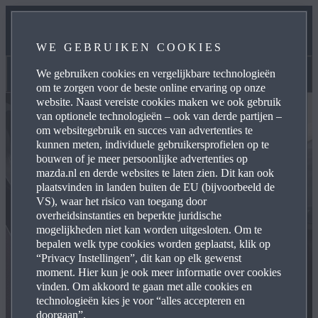
VERGELIJKEN
WE GEBRUIKEN COOKIES
ONTVANG OFFERTE
We gebruiken cookies en vergelijkbare technologieën
Mazda CX‑6
e
om te zorgen voor de beste online ervaring op onze
website. Naast vereiste cookies maken we ook gebruik
van optionele technologieën – ook van derde partijen –
om websitegebruik en succes van advertenties te
kunnen meten, individuele gebruikersprofielen op te
bouwen of je meer persoonlijke advertenties op
mazda.nl en derde websites te laten zien. Dit kan ook
plaatsvinden in landen buiten de EU (bijvoorbeeld de
VS), waar het risico van toegang door
overheidsinstanties en beperkte juridische
mogelijkheden niet kan worden uitgesloten. Om te
bepalen welk type cookies worden geplaatst, klik op
“Privacy Instellingen”, dit kan op elk gewenst
moment. Hier kun je ook meer informatie over cookies
vinden. Om akkoord te gaan met alle cookies en
technologieën kies je voor “alles accepteren en
doorgaan”.