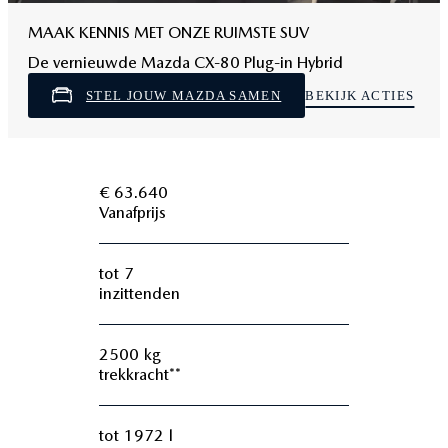
MAAK KENNIS MET ONZE RUIMSTE SUV
De vernieuwde Mazda CX‑80 Plug-in Hybrid
STEL JOUW MAZDA SAMEN
BEKIJK ACTIES
Inleiding
section
€ 63.640
Vanafprijs
tot
7
inzittenden
2500
kg
trekkracht**
tot
1972
l