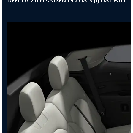
DEEL DE ZITPLAATSEN IN ZOALS JIJ DAT WILT