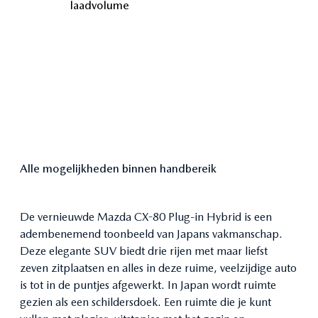
laadvolume
Alle mogelijkheden binnen handbereik
De vernieuwde Mazda CX-80 Plug-in Hybrid is een
adembenemend toonbeeld van Japans vakmanschap.
02
01
Deze elegante SUV biedt drie rijen met maar liefst
Volop ruimte en optimaal comfort
zeven zitplaatsen en alles in deze ruime, veelzijdige auto
is tot in de puntjes afgewerkt. In Japan wordt ruimte
In de fraaie contouren zie je de stijlvolle elegantie van onze
Met voldoende zitruimte voor maar liefst zeven personen is de
Kodo designtaal terug en door de subliem afgewerkte
gezien als een schildersdoek. Een ruimte die je kunt
Mazda CX-80 onze ruimste SUV. Binnen profiteer je van
oppervlakken maakt de auto een sierlijke en toch stoere indruk.