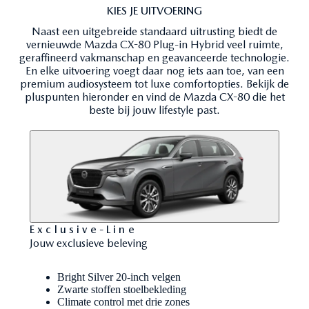
KIES JE UITVOERING
Naast een uitgebreide standaard uitrusting biedt de
vernieuwde Mazda CX-80 Plug-in Hybrid veel ruimte,
geraffineerd vakmanschap en geavanceerde technologie.
En elke uitvoering voegt daar nog iets aan toe, van een
premium audiosysteem tot luxe comfortopties. Bekijk de
pluspunten hieronder en vind de Mazda CX-80 die het
beste bij jouw lifestyle past.
Exclusive-Line
Jouw exclusieve beleving
Ste
Pla
Ber
Beki
Stel jouw Mazda samen
Bright Silver 20-inch velgen
Zwarte stoffen stoelbekleding
Climate control met drie zones