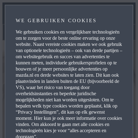
SPECIFICATIES EN VERGELIJKEN
WE GEBRUIKEN COOKIES
ONTVANG OFFERTE
We gebruiken cookies en vergelijkbare technologieën
Mazda2 Hybrid
om te zorgen voor de beste online ervaring op onze
website. Naast vereiste cookies maken we ook gebruik
van optionele technologieën – ook van derde partijen –
om websitegebruik en succes van advertenties te
kunnen meten, individuele gebruikersprofielen op te
bouwen of je meer persoonlijke advertenties op
mazda.nl en derde websites te laten zien. Dit kan ook
plaatsvinden in landen buiten de EU (bijvoorbeeld de
VS), waar het risico van toegang door
overheidsinstanties en beperkte juridische
mogelijkheden niet kan worden uitgesloten. Om te
bepalen welk type cookies worden geplaatst, klik op
“Privacy Instellingen”, dit kan op elk gewenst
moment. Hier kun je ook meer informatie over cookies
vinden. Om akkoord te gaan met alle cookies en
technologieën kies je voor “alles accepteren en
doorgaan”.