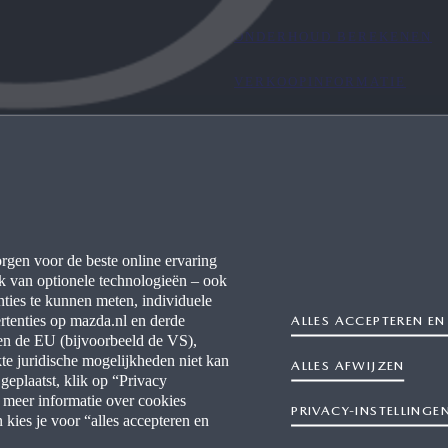
ONDERHOUD BEREKENEN
VERKOOPINFORMATIE
rgen voor de beste online ervaring
k van optionele technologieën – ook
ties te kunnen meten, individuele
kheidsverklaring
Digital Services Act
Voorwaarden
Privacy
rtenties op mazda.nl en derde
ALLES ACCEPTEREN 
Onafhankelijk reparateur
Nieuwsbr
iten de EU (bijvoorbeeld de VS),
kte juridische mogelijkheden niet kan
ALLES AFWIJZEN
eplaatst, klik op “Privacy
 meer informatie over cookies
PRIVACY-INSTELLINGE
kies je voor “alles accepteren en