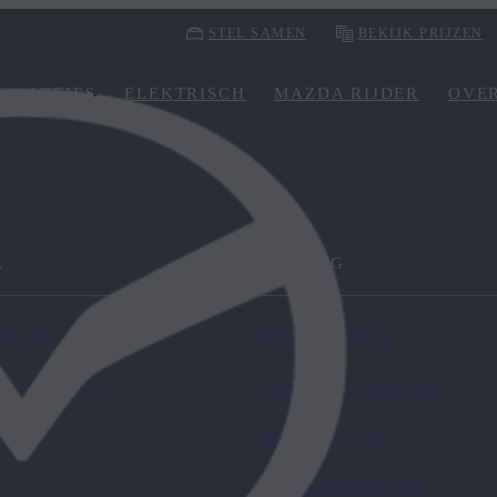
STEL SAMEN
BEKIJK PRIJZEN
ACTIES
ELEKTRISCH
MAZDA RIJDER
OVE
L
HANDIG
/BLOG
HULP BIJ PECH
 BIJ MAZDA
NAVIGATIE UPDATEN
CT
MYMAZDA APP
TERUGROEPACTIES