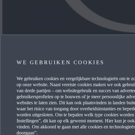
FINANCIERING
HANDLEIDINGEN
HISTORISCHE PRIJZEN
VIND EEN DEALER
WE GEBRUIKEN COOKIES
We gebruiken cookies en vergelijkbare technologieën om te zo
op onze website. Naast vereiste cookies maken we ook gebrui
van derde partijen – om websitegebruik en succes van adverten
Toegankelij
Een land selecteren
gebruikersprofielen op te bouwen of je meer persoonlijke adve
websites te laten zien. Dit kan ook plaatsvinden in landen bu
waar het risico van toegang door overheidsinstanties en beper
worden uitgesloten. Om te bepalen welk type cookies worden g
Instellingen”, dit kan op elk gewenst moment. Hier kun je ook
vinden. Om akkoord te gaan met alle cookies en technologieën 
doorgaan”.