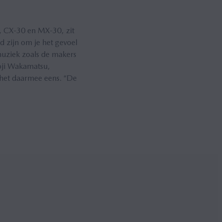
, CX‑30 en MX‑30, zit
d zijn om je het gevoel
muziek zoals de makers
Koji Wakamatsu,
s het daarmee eens. “De