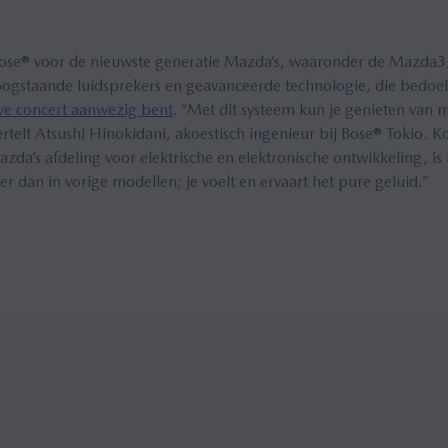
ose® voor de nieuwste generatie Mazda’s, waaronder de Mazda3
oogstaande luidsprekers en geavanceerde technologie, die bedoel
live concert aanwezig bent
. “Met dit systeem kun je genieten van 
rtelt Atsushi Hinokidani, akoestisch ingenieur bij Bose® Tokio. 
azda’s afdeling voor elektrische en elektronische ontwikkeling, i
der dan in vorige modellen; je voelt en ervaart het pure geluid.”