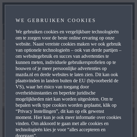
TECHNOLOGIE
WE GEBRUIKEN COOKIES
MAZDA STORIES
We gebruiken cookies en vergelijkbare technologieën
Mazda Stories
om te zorgen voor de beste online ervaring op onze
website. Naast vereiste cookies maken we ook gebruik
van optionele technologieën – ook van derde partijen –
om websitegebruik en succes van advertenties te
kunnen meten, individuele gebruikersprofielen op te
bouwen of je meer persoonlijke advertenties op
mazda.nl en derde websites te laten zien. Dit kan ook
plaatsvinden in landen buiten de EU (bijvoorbeeld de
VS), waar het risico van toegang door
overheidsinstanties en beperkte juridische
mogelijkheden niet kan worden uitgesloten. Om te
bepalen welk type cookies worden geplaatst, klik op
“Privacy Instellingen”, dit kan op elk gewenst
moment. Hier kun je ook meer informatie over cookies
vinden. Om akkoord te gaan met alle cookies en
technologieën kies je voor “alles accepteren en
doorgaan”.