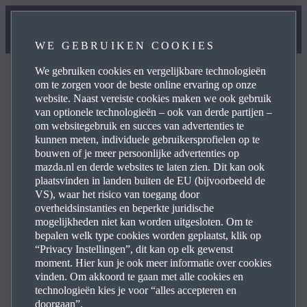
WE GEBRUIKEN COOKIES
We gebruiken cookies en vergelijkbare technologieën
om te zorgen voor de beste online ervaring op onze
website. Naast vereiste cookies maken we ook gebruik
van optionele technologieën – ook van derde partijen –
Veelgestelde vragen
om websitegebruik en succes van advertenties te
kunnen meten, individuele gebruikersprofielen op te
bouwen of je meer persoonlijke advertenties op
mazda.nl en derde websites te laten zien. Dit kan ook
Blader door de meestgestelde vragen over producten en
plaatsvinden in landen buiten de EU (bijvoorbeeld de
diensten van Mazda voor antwoorden, contactinformatie
VS), waar het risico van toegang door
en doorverwijzingen. Klik hieronder in de lijst met vragen
overheidsinstanties en beperkte juridische
mogelijkheden niet kan worden uitgesloten. Om te
op het pictogram met het plusteken aan de rechterkant
bepalen welk type cookies worden geplaatst, klik op
om het antwoord die vraag te bekijken:
“Privacy Instellingen”, dit kan op elk gewenst
moment. Hier kun je ook meer informatie over cookies
vinden. Om akkoord te gaan met alle cookies en
technologieën kies je voor “alles accepteren en
doorgaan”.